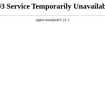
03 Service Temporarily Unavailab
nginx-reuseport/1.21.1