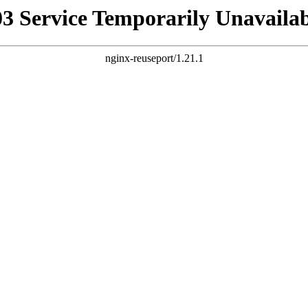
03 Service Temporarily Unavailab
nginx-reuseport/1.21.1