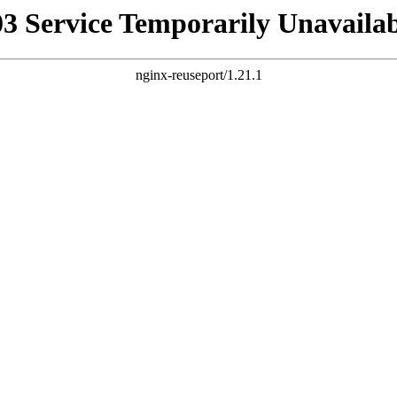
03 Service Temporarily Unavailab
nginx-reuseport/1.21.1