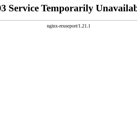
03 Service Temporarily Unavailab
nginx-reuseport/1.21.1