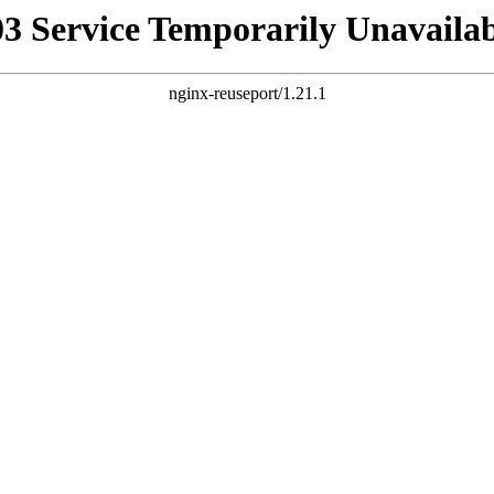
03 Service Temporarily Unavailab
nginx-reuseport/1.21.1