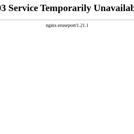
03 Service Temporarily Unavailab
nginx-reuseport/1.21.1