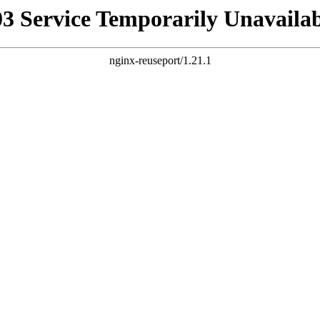
03 Service Temporarily Unavailab
nginx-reuseport/1.21.1