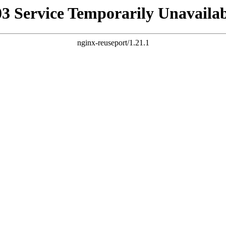
03 Service Temporarily Unavailab
nginx-reuseport/1.21.1