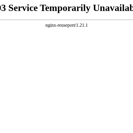
03 Service Temporarily Unavailab
nginx-reuseport/1.21.1