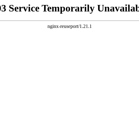
03 Service Temporarily Unavailab
nginx-reuseport/1.21.1