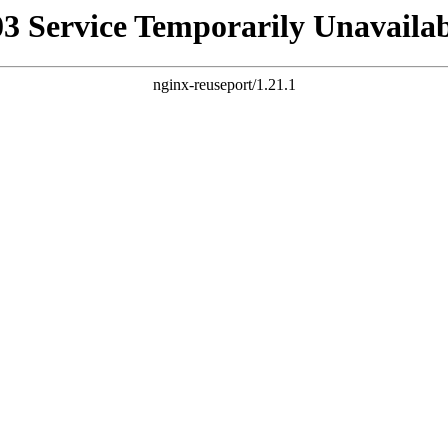
03 Service Temporarily Unavailab
nginx-reuseport/1.21.1