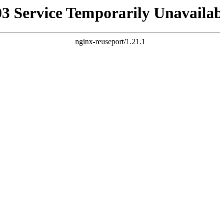
03 Service Temporarily Unavailab
nginx-reuseport/1.21.1