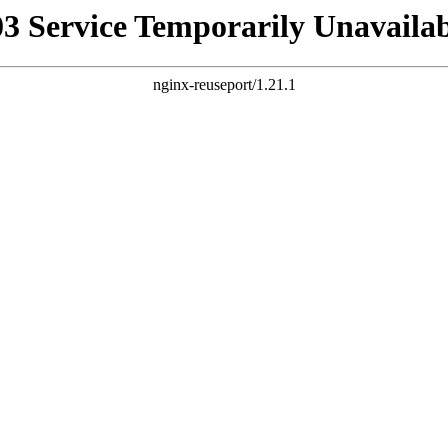
03 Service Temporarily Unavailab
nginx-reuseport/1.21.1