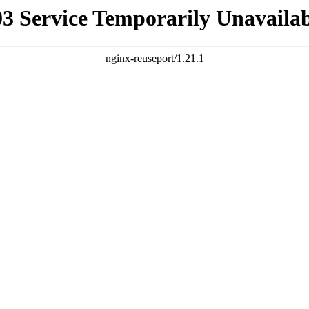
03 Service Temporarily Unavailab
nginx-reuseport/1.21.1