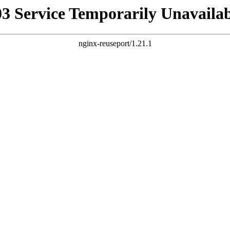
03 Service Temporarily Unavailab
nginx-reuseport/1.21.1