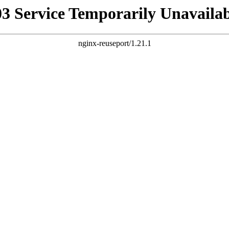
03 Service Temporarily Unavailab
nginx-reuseport/1.21.1