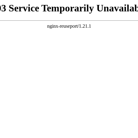
03 Service Temporarily Unavailab
nginx-reuseport/1.21.1