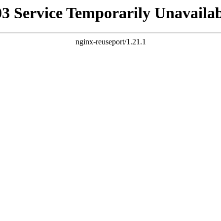
03 Service Temporarily Unavailab
nginx-reuseport/1.21.1