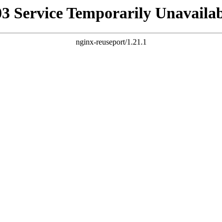
03 Service Temporarily Unavailab
nginx-reuseport/1.21.1