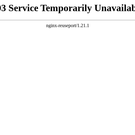
03 Service Temporarily Unavailab
nginx-reuseport/1.21.1