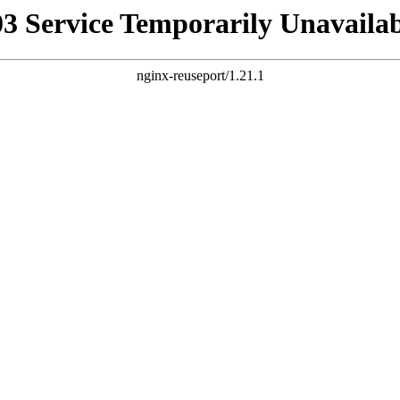
03 Service Temporarily Unavailab
nginx-reuseport/1.21.1