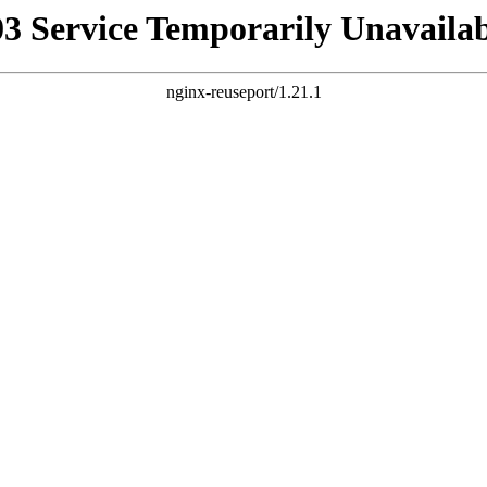
03 Service Temporarily Unavailab
nginx-reuseport/1.21.1