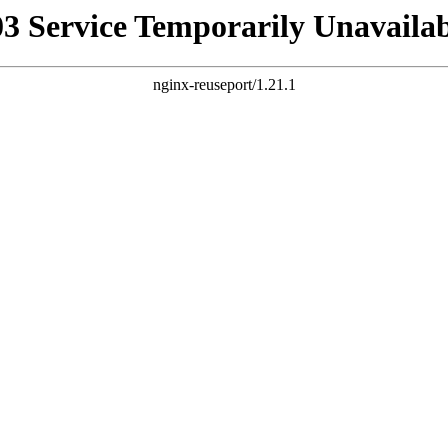
03 Service Temporarily Unavailab
nginx-reuseport/1.21.1