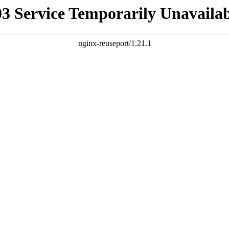
03 Service Temporarily Unavailab
nginx-reuseport/1.21.1