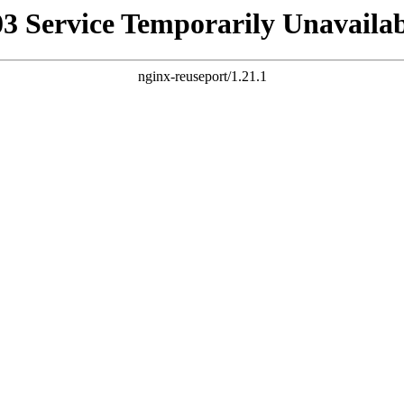
03 Service Temporarily Unavailab
nginx-reuseport/1.21.1