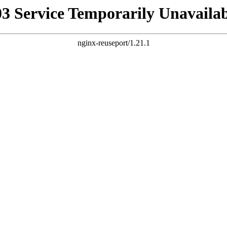
03 Service Temporarily Unavailab
nginx-reuseport/1.21.1