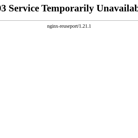
03 Service Temporarily Unavailab
nginx-reuseport/1.21.1