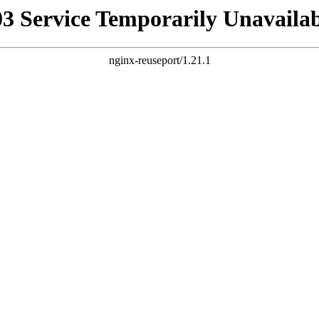
03 Service Temporarily Unavailab
nginx-reuseport/1.21.1