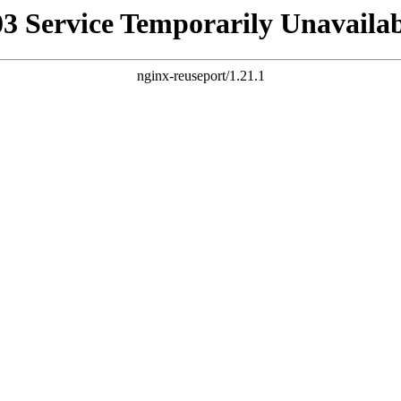
03 Service Temporarily Unavailab
nginx-reuseport/1.21.1